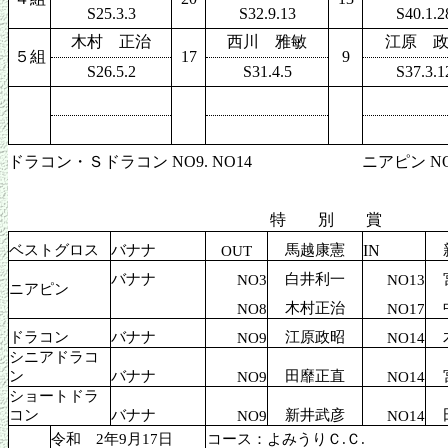
S25.3.3
S32.9.13
S40.1.2
木村 正治
西川 雅敏
江原 
５組
17
9
S26.5.2
S31.4.5
S37.3.1
ドラコン・Ｓドラコン NO9. NO14
ニアピン NO3
特 別 賞
ベストグロス
バナナ
馬越康憲
IN
OUT
バナナ
白井利一
NO3
NO13
ニアピン
木村正治
NO8
NO17
ドラコン
バナナ
江原政昭
NO9
NO14
シニアドラコ
ン
バナナ
田靡正直
NO9
NO14
ショートドラ
コン
バナナ
新井武彦
NO9
NO14
令和 2年9月17日
コース：
よみうりＣ.Ｃ.