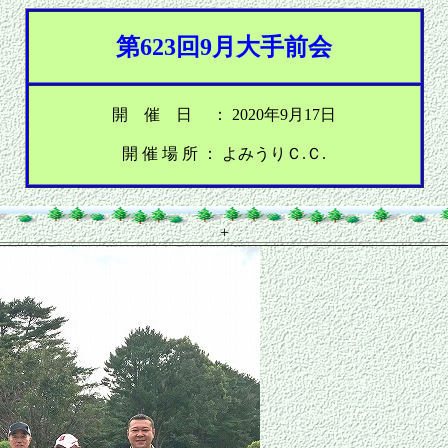
第623回9月大手前会
開 催 日 ： 2020年9月17日
開 催 場 所 ： よみうりＣ.Ｃ.
+