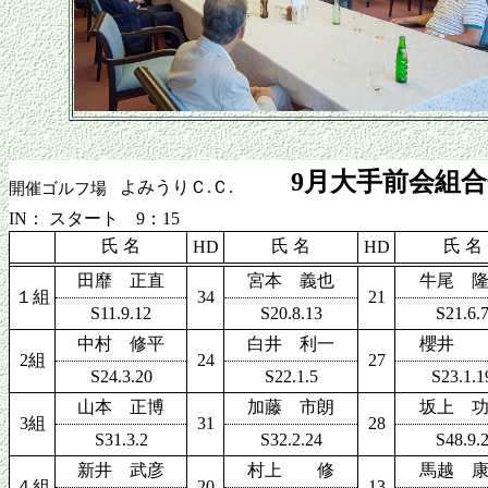
9月大手前会組
よみうりＣ.Ｃ.
開催ゴルフ場
IN： スタート 9：15
氏 名
氏 名
氏 名
HD
HD
田靡 正直
宮本 義也
牛尾 
１組
34
21
S11.9.12
S20.8.13
S21.6.
中村 修平
白井 利一
櫻井 
2組
24
27
S24.3.20
S22.1.5
S23.1.1
山本 正博
加藤 市朗
坂上 
3組
31
28
S31.3.2
S32.2.24
S48.9.
新井 武彦
村上 修
馬越 
４組
20
13