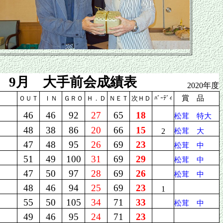
回 9月 大手前会成績表
2020年度
賞 品
ＯＵＴ
ＩＮ
ＧＲＯ
Ｈ．Ｄ
ＮＥＴ
次ＨＤ
ﾊﾞｰﾃﾞｨ
46
46
92
27
65
18
松茸 特大
48
38
86
20
66
15
2
松茸 大
47
48
95
26
69
23
松茸 中
51
49
100
31
69
29
松茸 中
47
50
97
28
69
26
松茸 中
48
46
94
25
69
23
1
55
50
105
34
71
33
松茸 中
49
46
95
24
71
23