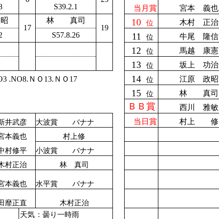
8
S39.2.1
当月賞
宮本 義也
政昭
林 真司
10
木村 正治
位
17
19
2
S57.8.26
11
牛尾 隆信
位
12
馬越 康憲
位
13
坂上 功治
位
14
 .NO8.ＮＯ13.ＮＯ17
江原 政昭
位
15
林 真司
位
ＢＢ賞
西川 雅敏
当日賞
村上 修
新井武彦
大波賞 バナナ
宮本義也
村上修
中村修平
小波賞 バナナ
木村正治
林 真司
宮本義也
水平賞 バナナ
田靡正直
木村正治
天気
：曇り一時雨