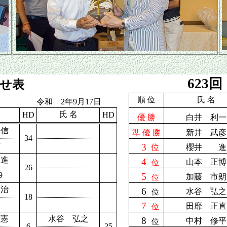
623
合せ表
氏 名
順 位
令和 2年9月17日
氏 名
HD
HD
優 勝
白井 利一
隆信
準 優 勝
新井 武彦
34
7
3
位
櫻井 進
進
4
山本 正博
位
26
9
5
加藤 市朗
位
功治
6
水谷 弘之
位
18
2
7
田靡 正直
位
康憲
水谷 弘之
8
中村 修平
位
6
25