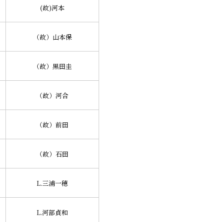
(故)河本
（故）山本保
（故）黒田圭
（故）河合
（故）前田
（故）石田
L.三浦一穂
L.河部貞和