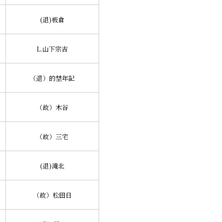
(退)板倉
L.山下宗吉
（退）的埜年記
（故）木谷
（故）三宅
(退)滝北
（故）松田日