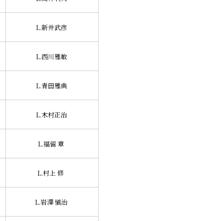
L.新井武彦
L.西川雅敏
L.青田雅典
L.木村正治
L.福留 章
L.村上 修
L.岩澤 愼治