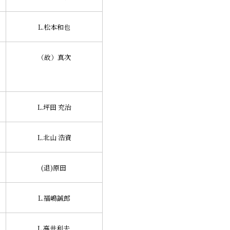
L.松本和也
（故）真次
L.坪田 充治
L.北山 浩資
(退)原田
L.福嶋誠郎
L.高井利夫