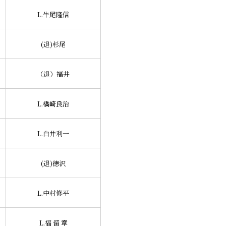
L.牛尾隆信
(退)杉尾
（退）福井
L.橋崎良治
L.白井利一
(退)徳沢
L.中村修平
L.福 留 章