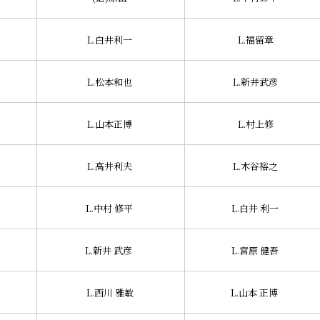
L.白井利一
L.福留章
L.松本和也
L.新井武彦
L.山本正博
L.村上修
L.高井利夫
L.木谷裕之
L.中村 修平
L.白井 利一
L.新井 武彦
L.宮原 健吾
L.西川 雅敏
L.山本 正博