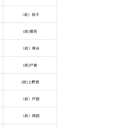
（故）岩手
(故)菅長
（故）車谷
(故)戸倉
(故)上野良
（故）戸田
（故）岡田