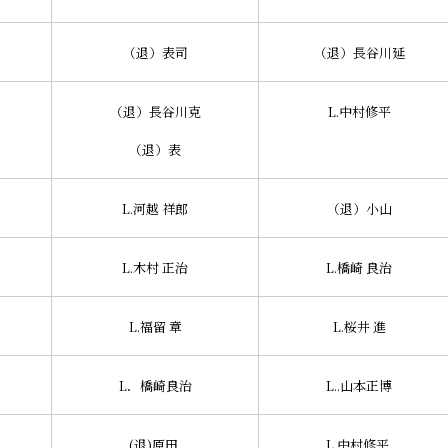
（退）表司
（退）長谷川延
（退）長谷川克
L.中村修平
（退）表
L.河越 祥郎
（退）小山
L.木村 正治
L.橋崎 良治
L.福留 章
L.桜井 進
L．橋崎良治
L..山本正博
(退)原田
L.中村修平