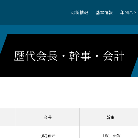
最新情報
基本情報
年間スケ
歴代会長・幹事・会計
会長
幹事
(故)藤井
（故）法旨