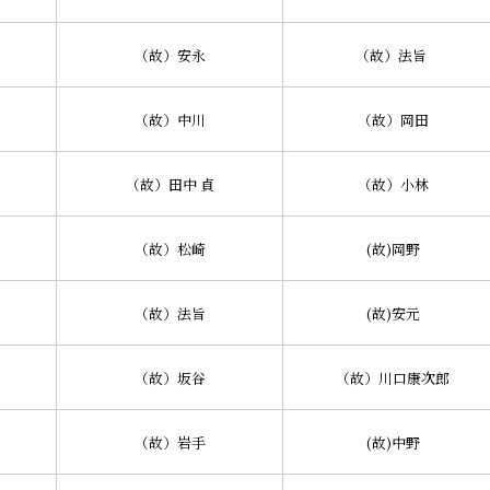
（故）安永
（故）法旨
（故）中川
（故）岡田
（故）田中 貞
（故）小林
（故）松崎
(故)岡野
（故）法旨
(故)安元
（故）坂谷
（故）川口康次郎
（故）岩手
(故)中野