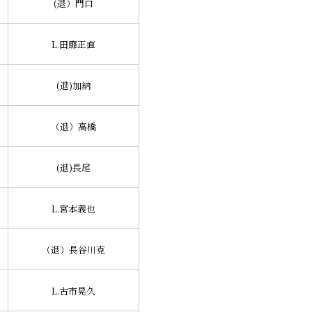
(退）門口
L.田靡正直
(退)加納
（退）高橋
(退)長尾
L.宮本義也
（退）長谷川克
L.古市晃久