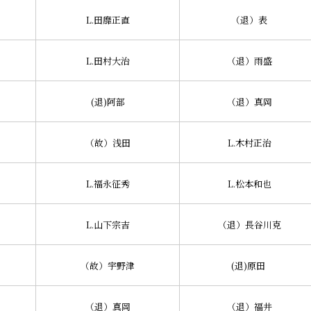
L.田靡正直
（退）表
L.田村大治
（退）雨盛
(退)阿部
（退）真岡
（故）浅田
L.木村正治
L.福永征秀
L.松本和也
L.山下宗吉
（退）長谷川克
（故）宇野津
(退)原田
（退）真岡
（退）福井