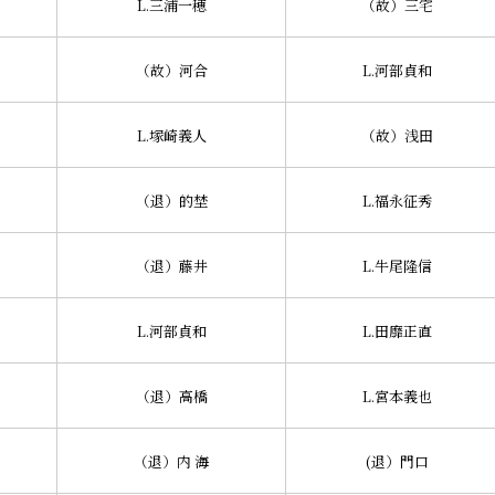
L.三浦一穂
（故）三宅
（故）河合
L.河部貞和
L.塚崎義人
（故）浅田
（退）的埜
L.福永征秀
（退）藤井
L.牛尾隆信
L.河部貞和
L.田靡正直
（退）高橋
L.宮本義也
（退）内 海
(退）門口