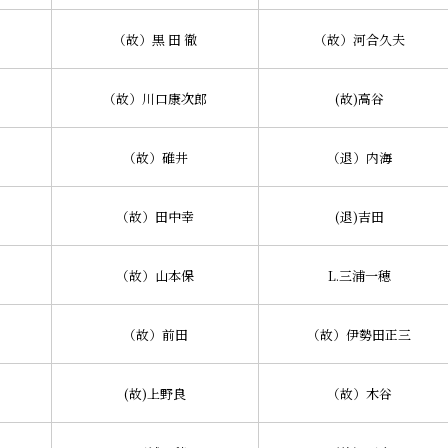
（故）黒 田 徹
（故）河合久夫
（故）川口康次郎
(故)高谷
（故）碓井
（退）内海
（故）田中幸
(退)吉田
（故）山本保
L.三浦一穂
（故）前田
（故）伊勢田正三
(故)上野良
（故）木谷