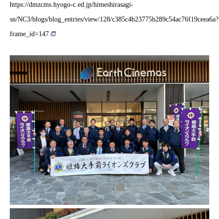
https://dmzcms.hyogo-c.ed.jp/himeshirasagi-
sn/NC3/blogs/blog_entries/view/128/c385c4b23775b289c54ac76f19ceea6a?
frame_id=147