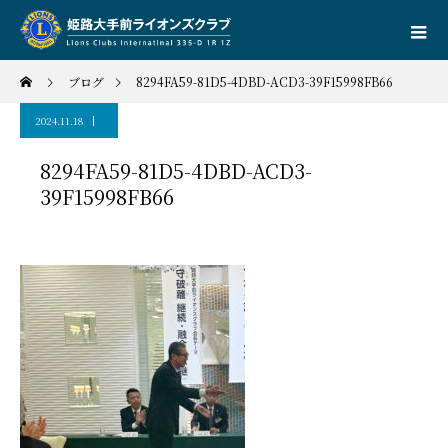
ブログ
8294FA59-81D5-4DBD-ACD3-39F15998FB66
2024.11.18
8294FA59-81D5-4DBD-ACD3-
39F15998FB66