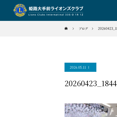
ブログ
20260423_1
2026.05.11
20260423_184