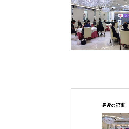
最近の記事